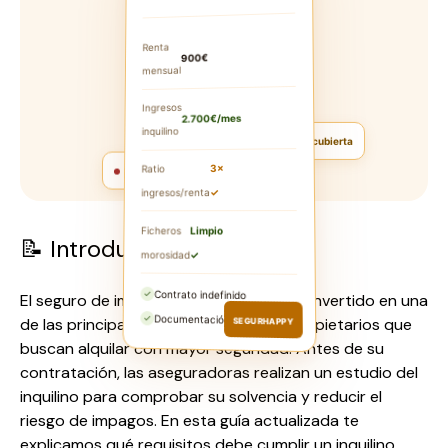
Renta
900€
mensual
Ingresos
2.700€/mes
inquilino
Renta cubierta
3×
Ratio
Sin morosidad
✓
ingresos/renta
Ficheros
Limpio
📝 Introducción
morosidad
✓
✓
Contrato indefinido
El seguro de impago de alquiler se ha convertido en una
✓
Documentación completa
SEGURHAPPY
de las principales herramientas para propietarios que
buscan alquilar con mayor seguridad. Antes de su
contratación, las aseguradoras realizan un estudio del
inquilino para comprobar su solvencia y reducir el
riesgo de impagos. En esta guía actualizada te
explicamos qué requisitos debe cumplir un inquilino,