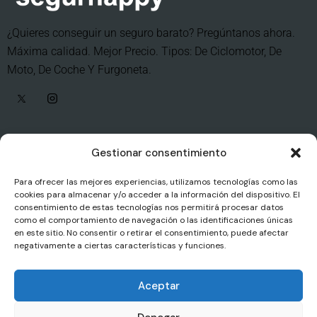
¿Quieres conseguir un seguro barato? Pregúntanos ahora.
Máxima calidad. Mejor Precio. Tipos: De Ciclomotor, De
Moto, De Coche Y Furgoneta.
Otros servicios
Gestionar consentimiento
Empresas
Para ofrecer las mejores experiencias, utilizamos tecnologías como las
Blog
cookies para almacenar y/o acceder a la información del dispositivo. El
consentimiento de estas tecnologías nos permitirá procesar datos
Contacto
como el comportamiento de navegación o las identificaciones únicas
en este sitio. No consentir o retirar el consentimiento, puede afectar
negativamente a ciertas características y funciones.
Interés
Aviso legal
Aceptar
Política de cookies