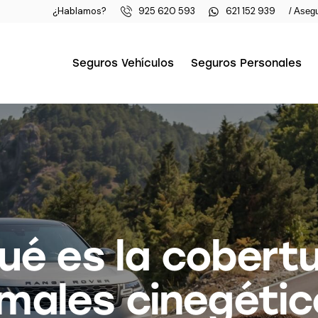
¿Hablamos?
925 620 593
621 152 939
/
Asegu
Seguros Vehículos
Seguros Personales
ué es la cobert
males cinegéti